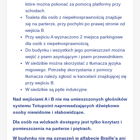
które można pokonać za pomocą platformy przy
schodach.
Toaleta dla osób z niepełnosprawnością znajduje
się na parterze, przy pochylni po prawej stronie od
wejścia B.
Przy wejściu A wyznaczono 2 miejsca parkingowe
dla osób z niepełnosprawnością.
Do budynku i wszystkich jego pomieszczeń można
wejść z psem asystującym i psem przewodnikiem.
W siedzibie można skorzystać z tłumacza języka
migowego. Potrzebę skorzystania z pomocy
tłumacza należy zgłosić w kancelarii znajdującej się
przy wejściu B.
W siedzibie są pętle indukcyjne.
Nad wejściami A i B nie ma umieszczonych głośników
systemu Totupoint naprowadzających dźwiękowo
osoby niewidome i słabowidzące.
Dla osób na wózkach dostępny jest tylko korytarz i
pomieszczenia na parterze i piętrach.
W budynku nie ma oznaczeń w alfabecie Braille’a ani